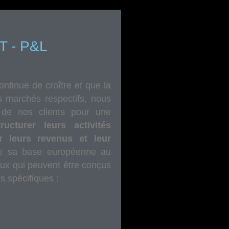
 - P&L
ntinue de croître et que la
rs marchés respectifs, nous
de nos clients pour une
ucturer leurs activités
er leurs revenus et leur
de sa base européenne au
aux qui peuvent être conçus
s spécifiques :