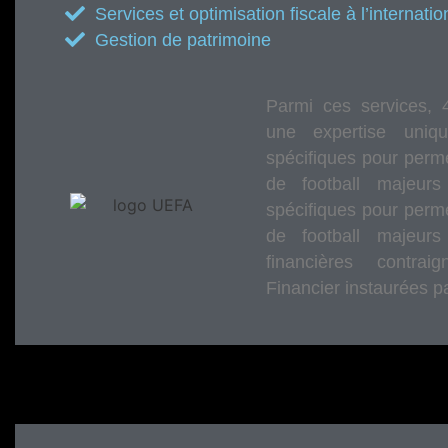
Services et optimisation fiscale à l’internatio
Gestion de patrimoine
Parmi ces services, 
une expertise uni
spécifiques pour perm
de football majeurs
spécifiques pour perm
de football majeurs
financières contra
Financier instaurées p