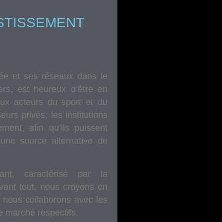
STISSEMENT
ée et ses réseaux dans le
ers, est heureux d’être en
aux acteurs du sport et du
urs privés, les institutions
ment, afin qu’ils puissent
r une source alternative de
nt, caractérisé par la
Avant tout, nous croyons en
, nous collaborons avec les
de marché respectifs.