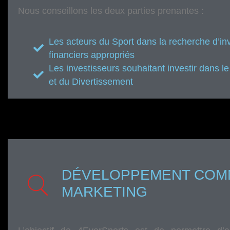
Nous conseillons les deux parties prenantes :
Les acteurs du Sport dans la recherche d’in
financiers appropriés
Les investisseurs souhaitant investir dans 
et du Divertissement
DÉVELOPPEMENT COMM
MARKETING