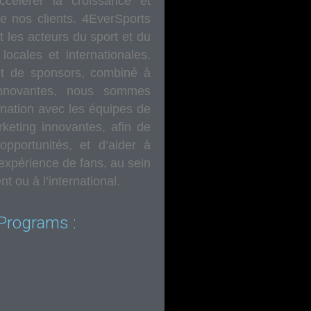
ccélérer la croissance et
de nos clients. 4EverSports
 les acteurs du sport et du
ocales et internationales.
et de sponsors, combiné à
 innovantes, nous sommes
nation avec les équipes de
keting innovantes, afin de
pportunités, et d’aider à
’expérience de fans, au sein
t ou à l’international.
Programs :