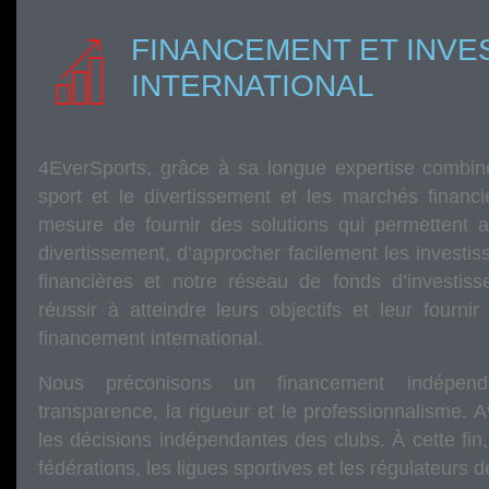
FINANCEMENT ET INVE
INTERNATIONAL
4EverSports, grâce à sa longue expertise combin
sport et le divertissement et les marchés financi
mesure de fournir des solutions qui permettent 
divertissement, d’approcher facilement les investisse
financières et notre réseau de fonds d’investisse
réussir à atteindre leurs objectifs et leur fourni
financement international.
Nous préconisons un financement indépenda
transparence, la rigueur et le professionnalisme. 
les décisions indépendantes des clubs. À cette fin
fédérations, les ligues sportives et les régulateurs 