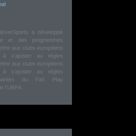
nal
4EverSports a développé
que et des programmes
ettre aux clubs européens
 à s’ajuster au règles
ettre aux clubs européens
 à s’ajuster au règles
ignantes du Fair Play
ar l’UEFA.