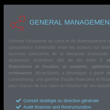
GENERAL MANAGEMENT
Comme l’économie du sport et du divertissement co
concurrence s’intensifie entre les acteurs sur leu
sommes conscients de la demande croissante 
assistance extérieure afin de les aider à
str
financières et fiscales, et soutenir, optimis
croissance
. 4EverSports a développé à partir 
Luxembourg, une gamme d’outils financiers et fisc
pour chacun de nos client en fonction de ses besoin
Conseil stratégie ou direction générale
Audit financier and Restructuration