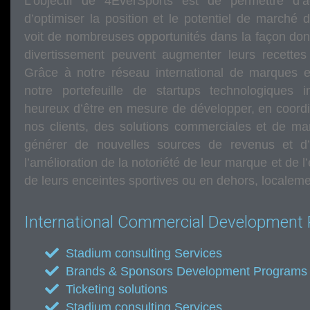
L’objectif de 4EverSports est de permettre d’a
d’optimiser la position et le potentiel de marché 
voit de nombreuses opportunités dans la façon dont
divertissement peuvent augmenter leurs recettes l
Grâce à notre réseau international de marques 
notre portefeuille de startups technologiques
heureux d’être en mesure de développer, en coordi
nos clients, des solutions commerciales et de mar
générer de nouvelles sources de revenus et d’o
l’amélioration de la notoriété de leur marque et de l
de leurs enceintes sportives ou en dehors, localemen
International Commercial Development 
Stadium consulting Services
Brands & Sponsors Development Programs
Ticketing solutions
Stadium consulting Services